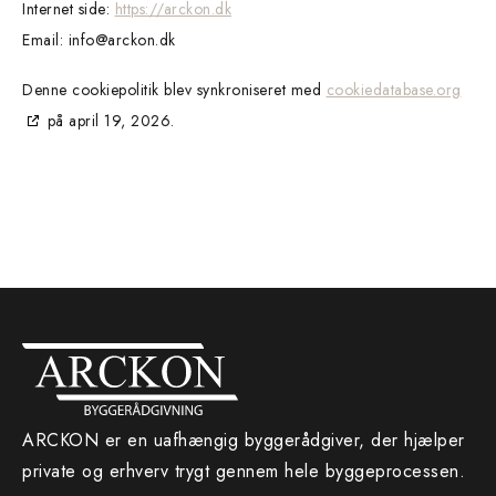
Internet side:
https://arckon.dk
Email:
info@
arckon.dk
Denne cookiepolitik blev synkroniseret med
cookiedatabase.org
på april 19, 2026.
ARCKON er en uafhængig byggerådgiver, der hjælper
private og erhverv trygt gennem hele byggeprocessen.