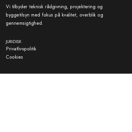
Vi tilbyder teknisk rådgivning, projektering og
byggetilsyn med fokus på kvalitet, overblik og
gennemsigtighed.
JURIDISK
Privatlivspolitik
Cookies
KONTAKT
info@arckon.dk
27 20 03 16
Gammel Stillingvej 465,
8462 Harlev J
CVR nr. 42583944