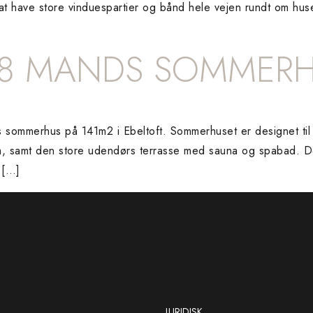
å at have store vinduespartier og bånd hele vejen rundt om hus
– 8 MANDS SOMMER
ommerhus på 141m2 i Ebeltoft. Sommerhuset er designet til at
um, samt den store udendørs terrasse med sauna og spabad. De
 […]
JURIDISK